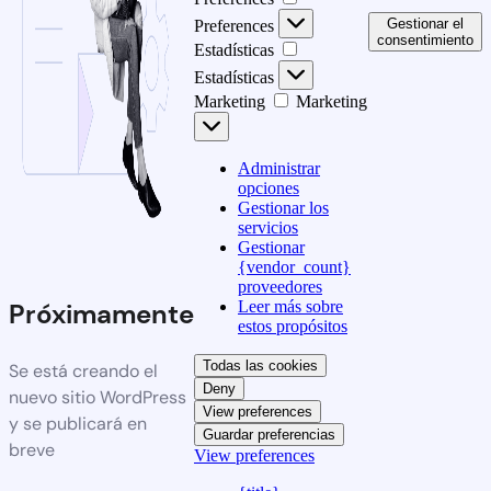
Gestionar el
Preferences
consentimiento
Estadísticas
Estadísticas
Marketing
Marketing
Administrar
opciones
Gestionar los
servicios
Gestionar
{vendor_count}
proveedores
Leer más sobre
Próximamente
estos propósitos
Todas las cookies
Se está creando el
Deny
nuevo sitio WordPress
View preferences
y se publicará en
Guardar preferencias
breve
View preferences