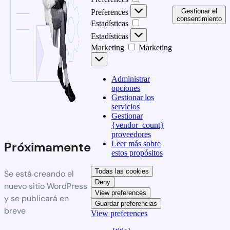
Gestionar el
Preferences
consentimiento
Estadísticas
Estadísticas
Marketing
Marketing
Administrar
opciones
Gestionar los
servicios
Gestionar
{vendor_count}
proveedores
Leer más sobre
Próximamente
estos propósitos
Todas las cookies
Se está creando el
Deny
nuevo sitio WordPress
View preferences
y se publicará en
Guardar preferencias
breve
View preferences