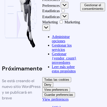
Gestionar el
Preferences
consentimiento
Estadísticas
Estadísticas
Marketing
Marketing
Administrar
opciones
Gestionar los
servicios
Gestionar
{vendor_count}
proveedores
Leer más sobre
Próximamente
estos propósitos
Todas las cookies
Se está creando el
Deny
nuevo sitio WordPress
View preferences
y se publicará en
Guardar preferencias
breve
View preferences