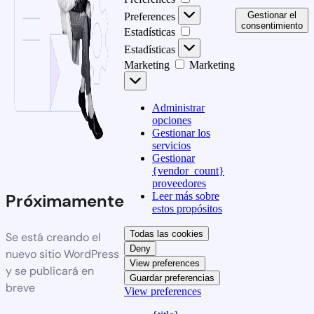
Gestionar el
Preferences
consentimiento
Estadísticas
Estadísticas
Marketing
Marketing
Administrar
opciones
Gestionar los
servicios
Gestionar
{vendor_count}
proveedores
Leer más sobre
Próximamente
estos propósitos
Todas las cookies
Se está creando el
Deny
nuevo sitio WordPress
View preferences
y se publicará en
Guardar preferencias
breve
View preferences