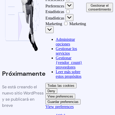
Gestionar el
Preferences
consentimiento
Estadísticas
Estadísticas
Marketing
Marketing
Administrar
opciones
Gestionar los
servicios
Gestionar
{vendor_count}
proveedores
Leer más sobre
Próximamente
estos propósitos
Todas las cookies
Se está creando el
Deny
nuevo sitio WordPress
View preferences
y se publicará en
Guardar preferencias
breve
View preferences