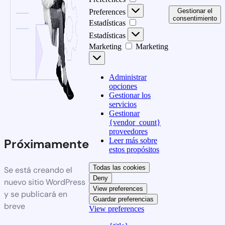
Gestionar el
Preferences
consentimiento
Estadísticas
Estadísticas
Marketing
Marketing
Administrar
opciones
Gestionar los
servicios
Gestionar
{vendor_count}
proveedores
Leer más sobre
Próximamente
estos propósitos
Todas las cookies
Se está creando el
Deny
nuevo sitio WordPress
View preferences
y se publicará en
Guardar preferencias
breve
View preferences