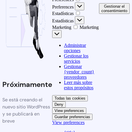
Gestionar el
Preferences
consentimiento
Estadísticas
Estadísticas
Marketing
Marketing
Administrar
opciones
Gestionar los
servicios
Gestionar
{vendor_count}
proveedores
Leer más sobre
Próximamente
estos propósitos
Todas las cookies
Se está creando el
Deny
nuevo sitio WordPress
View preferences
y se publicará en
Guardar preferencias
breve
View preferences